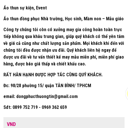
Áo thun sự kiện, Event
Áo thun đồng phục Nhà trường, Học sinh, Mầm non – Mẫu giáo
Công ty chúng tôi còn có xưởng may gia công hoàn toàn trực
tiếp không qua khâu trung gian, giúp quý khách có thể yên tâm
về giá cả cũng như chất lượng sản phẩm. Mọi khách khi đến với
chúng tôi đều được nhận ưu đãi. Quý khách liên hệ ngay để
được ưu đãi về tư vấn thiết kế may mẫu miễn phí, miễn phí giao
hàng, được báo giá thấp và chiết khấu cao.
RẤT HÂN HẠNH ĐƯỢC HỢP TÁC CÙNG QUÝ KHÁCH.
Đc: 98/28 phường 15/ quận TÂN BÌNH/ TPHCM
email: dongphucthuongtin@gmail.com
Sđt: 0899 752 719 - 0969 362 659