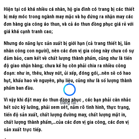
Hiện tại có khá nhiều cá nhân, hộ gia đình có trang bị các thiết
bị máy móc trong ngành may mặc và họ đứng ra nhận may các
đơn hàng gia công áo thun, và cả áo thun đồng phục giá rẻ với
giá khá cạnh tranh cao;
Nhưng do năng lực sản xuất bị giới hạn (cả trang thiết bị, lẫn
nhân công con người), nên các đơn vị gia công này chưa có sự
đảm bảo, cam kết về chất lượng thành phẩm, cũng như là tiến
độ giao nhận hàng; chưa kể họ còn phải chia ra nhiều công
đoạn: như in, thêu, khuy nút, ủi xếp, đóng gói,..nên sẽ có hao
hụt, khấu hao về nguyên, phụ liệu, cũng như là số lượng thành
phẩm ban đầu.
Vì vậy khi đặt may áo thun đồng phục , các bạn phải cân nhắc
Đang tải...
hết sức kỹ lưỡng, phải xem xét, nắm rõ tình hình, thực trạng,
tiến độ sản xuất, chất lượng đường may, chất lượng mặt in,
chất lượng thành phẩm,…của các đơn vị gia công, các đơn vị
sản xuất trực tiếp.