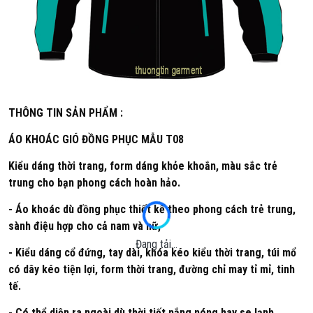
THÔNG TIN SẢN PHẨM :
ÁO KHOÁC GIÓ ĐỒNG PHỤC MẪU T08
Kiểu dáng thời trang, form dáng khỏe khoắn, màu sắc trẻ
trung cho bạn phong cách hoàn hảo.
- Áo khoác dù đồng phục thiết kế theo phong cách trẻ trung,
sành điệu hợp cho cả nam và nữ,
Đang tải...
- Kiểu dáng cổ đứng, tay dài, khóa kéo kiểu thời trang, túi mổ
có dây kéo tiện lợi, form thời trang, đường chỉ may tỉ mỉ, tinh
tế.
- Có thể diện ra ngoài dù thời tiết nắng nóng hay se lạnh.