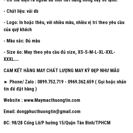
- Chất liệu: vải dù
- Logo: In hoặc thêu, với nhiều màu, nhiều vị trí theo yêu cầu
của quý khách
- Màu sắc: Đủ màu
- Size áo: May theo yêu cầu đủ size, XS-S-M-L-XL-XXL-
XXXL....
CAM KẾT HÀNG MAY CHẤT LƯỢNG MAY KỸ ĐẸP NHƯ MẪU
► Phone/ Zalo : 0899.752.719 - 0969.362.659 ( Gọi hoặc nhắn
tin để đặt hàng )
Website : www.Maymacthuongtin.com
Email: dongphucthuongtin@gmail.com
ĐC: 98/28 Cống Lỡ/P hường 15/Quận Tân Bình/TPHCM