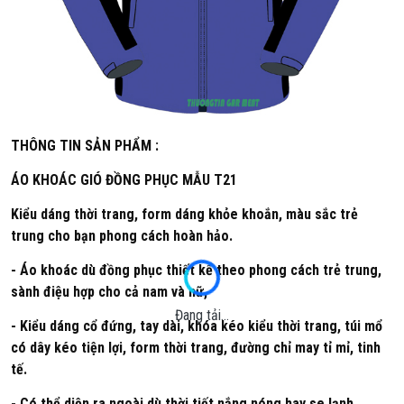
THÔNG TIN SẢN PHẨM :
ÁO KHOÁC GIÓ ĐỒNG PHỤC MẪU T21
Kiểu dáng thời trang, form dáng khỏe khoắn, màu sắc trẻ
trung cho bạn phong cách hoàn hảo.
- Áo khoác dù đồng phục thiết kế theo phong cách trẻ trung,
sành điệu hợp cho cả nam và nữ,
Đang tải...
- Kiểu dáng cổ đứng, tay dài, khóa kéo kiểu thời trang, túi mổ
có dây kéo tiện lợi, form thời trang, đường chỉ may tỉ mỉ, tinh
tế.
- Có thể diện ra ngoài dù thời tiết nắng nóng hay se lạnh.