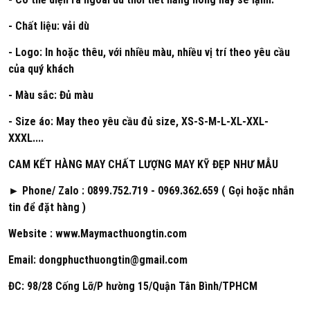
- Chất liệu: vải dù
- Logo: In hoặc thêu, với nhiều màu, nhiều vị trí theo yêu cầu
của quý khách
- Màu sắc: Đủ màu
- Size áo: May theo yêu cầu đủ size, XS-S-M-L-XL-XXL-
XXXL....
CAM KẾT HÀNG MAY CHẤT LƯỢNG MAY KỸ ĐẸP NHƯ MẪU
► Phone/ Zalo : 0899.752.719 - 0969.362.659 ( Gọi hoặc nhắn
tin để đặt hàng )
Website : www.Maymacthuongtin.com
Email: dongphucthuongtin@gmail.com
ĐC: 98/28 Cống Lỡ/P hường 15/Quận Tân Bình/TPHCM